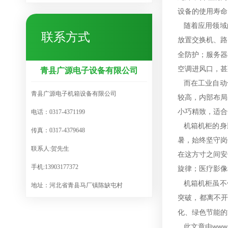
设备的使用寿命
随着应用领域
联系方式
放置交换机、路
全防护；服务器
空调进风口，甚
青县广源电子设备有限公司
而在工业自动
青县广源电子机箱设备有限公司
较高，内部布局
小巧精致，适合
电话：0317-4371199
机箱机柜的身
传真：0317-4379648
暑，始终坚守岗
联系人:贺先生
在这方寸之间安
手机:13903177372
旋律；医疗影像
机箱机柜虽不
地址：河北省青县马厂镇陈缺屯村
突破，都离不
化、绿色节能的
此文章由
www.